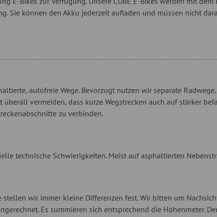
ung E-Bikes zur Verfügung. Unsere CUBE E-Bikes werden mit dem 
g. Sie können den Akku jederzeit aufladen und müssen nicht darauf 
ltierte, autofreie Wege. Bevorzugt nutzen wir separate Radwege,
ht überall vermeiden, dass kurze Wegstrecken auch auf stärker b
reckenabschnitte zu verbinden.
zielle technische Schwierigkeiten. Meist auf asphaltierten Nebens
tellen wir immer kleine Differenzen fest. Wir bitten um Nachsic
ngerechnet. Es summieren sich entsprechend die Höhenmeter. Denj