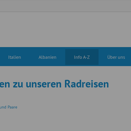
Italien
Albanien
Info A-Z
Über uns
en zu unseren Radreisen
 und Paare