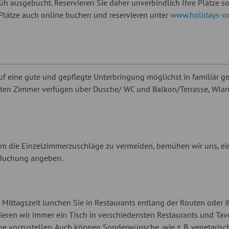
h ausgebucht. Reservieren Sie daher unverbindlich Ihre Plätze so
 Plätze auch online buchen und reservieren unter
www.holidays-on
 eine gute und gepflegte Unterbringung möglichst in familiär ge
ten Zimmer verfügen über Dusche/ WC und Balkon/Terrasse, Wlan 
 Um die Einzelzimmerzuschläge zu vermeiden, bemühen wir uns, ei
r Buchung angeben.
ur Mittagszeit lunchen Sie in Restaurants entlang der Routen oder i
rvieren wir immer ein Tisch in verschiedensten Restaurants und Tav
he vorzustellen. Auch können Sonderwünsche, wie z. B. vegetarisch