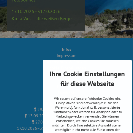
17.10.2026–31.10.2026
Kreta West - die weißen Berge
Infos
Impressum
Datenschutz & Cookies
Cookie-Einstellungen
Ihre Cookie Einstellungen
Reiserichtlinien
AGB
für diese Webseite
Newsletter
Facebook
Wir setzen auf unserer Webseite Cookies ein.
Unsere Radreise Termine
Einige davon sind notwendig (z. B. für den
Warenkorb), funktional (z. B. personalisierte
29.08.2026–12.09.2026
Albanien
Funktionen) oder werden für Analysen oder zu
13.09.2026–27.09.2026
Kythira, Peloponnes
Marketingzwecken verwendet. Sie können
entscheiden, welche Cookies Sie zulassen
27.09.2026–11.10.2026
Peloponnes
möchten. Durch Ihre selektive Auswahl stehen
17.10.2026–31.10.2026
Kreta West - die weißen Berge
womöglich nicht mehr alle Funktionen der