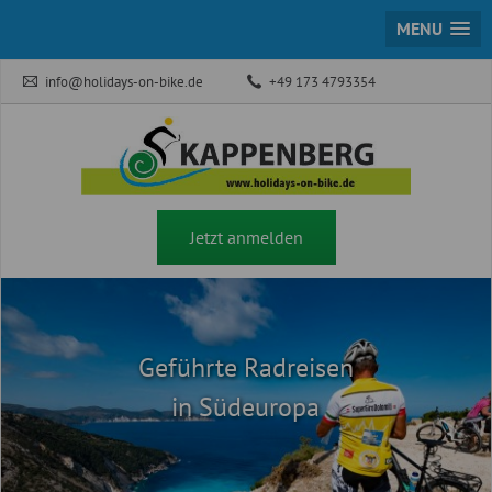
MENU
info@holidays-on-bike.de
+49 173 4793354
Jetzt anmelden
Geführte Radreisen
in Südeuropa