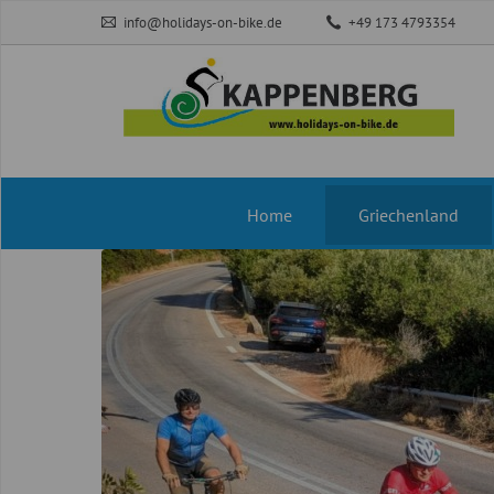
info@holidays-on-bike.de
+49 173 4793354
Navigation
Home
Griechenland
überspringen