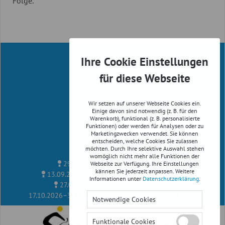
Folge.
Ihre Cookie Einstellungen
Infos
Impressum
für diese Webseite
Datenschutz & Cookies
Cookie-Einstellungen
Reiserichtlinien
Wir setzen auf unserer Webseite Cookies ein.
Einige davon sind notwendig (z. B. für den
AGB
Warenkorb), funktional (z. B. personalisierte
Newsletter
Funktionen) oder werden für Analysen oder zu
Marketingzwecken verwendet. Sie können
Facebook
entscheiden, welche Cookies Sie zulassen
möchten. Durch Ihre selektive Auswahl stehen
Unsere Radreise Termine
womöglich nicht mehr alle Funktionen der
29.08.2026–12.09.2026
Albanien
Webseite zur Verfügung. Ihre Einstellungen
kännen Sie jederzeit anpassen. Weitere
13.09.2026–27.09.2026
Kythira, Peloponnes
Informationen unter
Datenschutzerklärung
.
27.09.2026–11.10.2026
Peloponnes
17.10.2026–31.10.2026
Kreta West - die weißen Berge
Notwendige Cookies
Funktionale Cookies