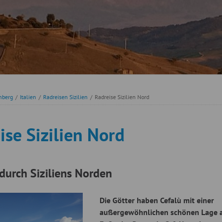
nberg
/
Italien
/
Radreisen Sizilien
/
Radreise Sizilien Nord
ise Sizilien Nord
durch Siziliens Norden
Die Götter haben Cefalù mit einer
außergewöhnlichen schönen Lage