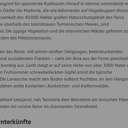
angsort für spannende Radtouren. Hinauf in ebenso verwinkelte w
n Dörfer der Madonie, die wie Adlernester auf Hügelkuppen thron
nsamkeit des 40.000 Hektar großen Naturschutzgebiet des Parco
e oberhalb des türkisblauen Tyrrhenischen Meeres, sind
d. Die üppige Vegetation und die artenreichen Wälder gehören zu
igsten des Mittelmeerraums.
n des Ätnas- mit seinen sanften Steigungen, beeindruckenden
d ausladenden Flanken – sieht der Ätna aus der Ferne gleichzei
bombig aus. Sanft steigt er auf seine Höhe von über 3000 Meter 
en Frühsommer schneebedeckten Gipfel krönt die typische
Die Lavaasche macht den Boden äußerst fruchtbar, an den Hänge
stehen weite Kastanien-, Korkeichen- und Kiefernwälder.
adeort Letojanni, nah Taormina dem Belvedere am Ionischen Mee
nden wir unsere Reise im charmanten Strandhotel.
nterkünfte