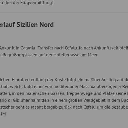
ern bei der Flugvermittlung!
rlauf Sizilien Nord
Ankunft in Catania- Transfer nach Cefalu. Je nach Ankunftszeit ble
 Begrüßungsessen auf der Hotelterrasse am Meer
chen Einrollen entlang der Küste folgt ein mäßiger Anstieg auf d
haft weicht bald einer von mediterraner Macchia überzogener Be
ratteri, in den malerischen Gassen, Treppenwege und Plätze seine 
ario di Gibilmanna mitten in einem großen Waldgebiet in dem Bu
techer geht es rasant bergab zurück nach Cefalu um die bezaubern
 HM