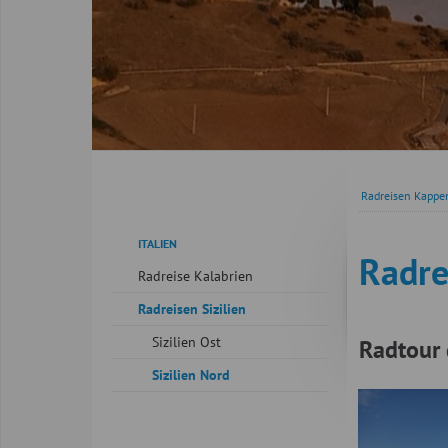
Radreisen Kappe
Navigation
ITALIEN
überspringen
Radre
Radreise Kalabrien
Radreisen Sizilien
Sizilien Ost
Radtour 
Sizilien Nord