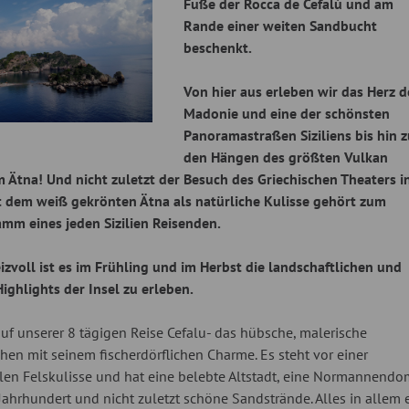
Fuße der Rocca de Cefalù und am
Rande einer weiten Sandbucht
beschenkt.
Von hier aus erleben wir das Herz d
Madonie und eine der schönsten
Panoramastraßen Siziliens bis hin 
den Hängen des größten Vulkan
 Ätna! Und nicht zuletzt der Besuch des Griechischen Theaters i
 dem weiß gekrönten Ätna als natürliche Kulisse gehört zum
amm eines jeden Sizilien Reisenden.
izvoll ist es im Frühling und im Herbst die landschaftlichen und
ighlights der Insel zu erleben.
auf unserer 8 tägigen Reise Cefalu- das hübsche, malerische
hen mit seinem fischerdörflichen Charme. Es steht vor einer
len Felskulisse und hat eine belebte Altstadt, eine Normannendo
Jahrhundert und nicht zuletzt schöne Sandstrände. Alles in allem 