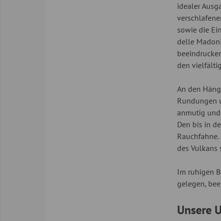
idealer Ausg
verschlafene
sowie die Ei
delle Madoni
beeindrucken
den vielfält
An den Hänge
Rundungen un
anmutig und 
Den bis in d
Rauchfahne. 
des Vulkans 
Im ruhigen B
gelegen, bee
Unsere U