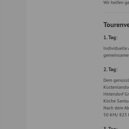
Wir helfen g
Tourenve
1. Tag:
Individuelle 
gemeinsames
2. Tag:
Dem genüssli
Küstenlandsc
Hirtendorf G
Kirche Santu
Nach dem Abs
50 KM/ 825
3. Tag: