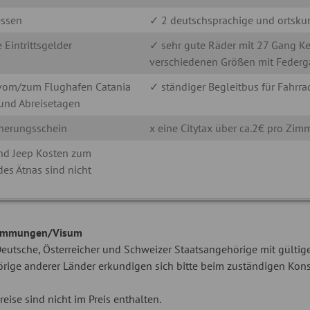
ssen
✓ 2 deutschsprachige und ortskun
 Eintrittsgelder
✓ sehr gute Räder mit 27 Gang Ke
verschiedenen Größen mit Federg
 vom/zum Flughafen Catania
✓ ständiger Begleitbus für Fahrra
und Abreisetagen
cherungsschein
x eine Citytax über ca.2€ pro Zim
 und Jeep Kosten zum
des Ätnas sind nicht
timmungen/Visum
 Deutsche, Österreicher und Schweizer Staatsangehörige mit gülti
rige anderer Länder erkundigen sich bitte beim zuständigen Ko
reise sind nicht im Preis enthalten.