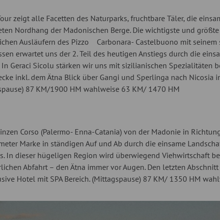
Tour zeigt alle Facetten des Naturparks, fruchtbare Täler, die ei
ten Nordhang der Madonischen Berge. Die wichtigste und größte
ichen Ausläufern des Pizzo Carbonara- Castelbuono mit seinem 
ssen erwartet uns der 2. Teil des heutigen Anstiegs durch die e
. In Geraci Sicolu stärken wir uns mit sizilianischen Spezialitäte
cke inkl. dem Ätna Blick über Gangi und Sperlinga nach Nicosia 
agspause) 87 KM/1900 HM wahlweise 63 KM/ 1470 HM
vinzen Corso (Palermo- Enna-Catania) von der Madonie in Richtung
ter Marke in ständigen Auf und Ab durch die einsame Landschaft
s. In dieser hügeligen Region wird überwiegend Viehwirtschaft be
rrlichen Abfahrt – den Ätna immer vor Augen. Den letzten Abschnit
usive Hotel mit SPA Bereich. (Mittagspause) 87 KM/ 1350 HM wah