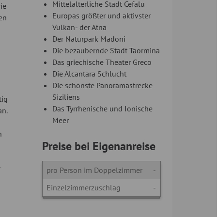
Mittelalterliche Stadt Cefalu
ie
Europas größter und aktivster
en
Vulkan- der Ätna
Der Naturpark Madoni
Die bezaubernde Stadt Taormina
Das griechische Theater Greco
Die Alcantara Schlucht
Die schönste Panoramastrecke
Siziliens
tig
Das Tyrrhenische und Ionische
an.
Meer
n
Preise bei Eigenanreise
r
pro Person im Doppelzimmer
-
Einzelzimmerzuschlag
-