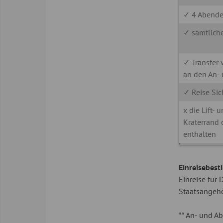
✓ 4 Abende
✓ sämtliche
✓ Transfer
an den An- 
✓ Reise Si
x die Lift-
Kraterrand 
enthalten
Einreisebes
Einreise für
Staatsangehö
** An- und Ab