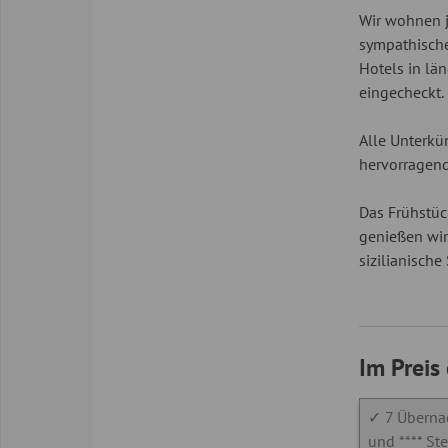
Wir wohnen j
sympathische
Hotels in län
eingecheckt.
Alle Unterkü
hervorragend
Das Frühstüc
genießen wir
sizilianische
Im Preis
✓ 7 Übernac
und **** St