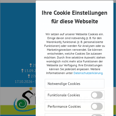
Ihre Cookie Einstellungen
Infos
Impressum
für diese Webseite
Datenschutz & Cookies
Cookie-Einstellungen
Wir setzen auf unserer Webseite Cookies ein.
Reiserichtlinien
Einige davon sind notwendig (z. B. für den
AGB
Warenkorb), funktional (z. B. personalisierte
Newsletter
Funktionen) oder werden für Analysen oder zu
Marketingzwecken verwendet. Sie können
Facebook
entscheiden, welche Cookies Sie zulassen
möchten. Durch Ihre selektive Auswahl stehen
Unsere Radreise Termine
womöglich nicht mehr alle Funktionen der
29.08.2026–12.09.2026
Albanien
Webseite zur Verfügung. Ihre Einstellungen
kännen Sie jederzeit anpassen. Weitere
13.09.2026–27.09.2026
Kythira, Peloponnes
Informationen unter
Datenschutzerklärung
.
27.09.2026–11.10.2026
Peloponnes
17.10.2026–31.10.2026
Kreta West - die weißen Berge
Notwendige Cookies
Funktionale Cookies
Performance Cookies