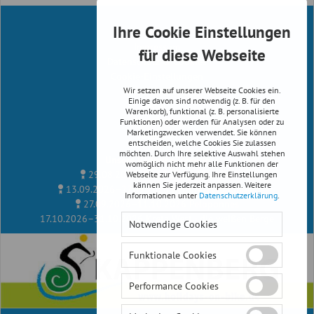
Ihre Cookie Einstellungen
Infos
Impressum
für diese Webseite
Datenschutz & Cookies
Cookie-Einstellungen
Wir setzen auf unserer Webseite Cookies ein.
Reiserichtlinien
Einige davon sind notwendig (z. B. für den
AGB
Warenkorb), funktional (z. B. personalisierte
Newsletter
Funktionen) oder werden für Analysen oder zu
Marketingzwecken verwendet. Sie können
Facebook
entscheiden, welche Cookies Sie zulassen
möchten. Durch Ihre selektive Auswahl stehen
Unsere Radreise Termine
womöglich nicht mehr alle Funktionen der
29.08.2026–12.09.2026
Albanien
Webseite zur Verfügung. Ihre Einstellungen
kännen Sie jederzeit anpassen. Weitere
13.09.2026–27.09.2026
Kythira, Peloponnes
Informationen unter
Datenschutzerklärung
.
27.09.2026–11.10.2026
Peloponnes
17.10.2026–31.10.2026
Kreta West - die weißen Berge
Notwendige Cookies
Funktionale Cookies
Performance Cookies