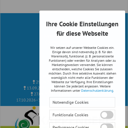
Ihre Cookie Einstellungen
Infos
Impressum
für diese Webseite
Datenschutz & Cookies
Cookie-Einstellungen
Wir setzen auf unserer Webseite Cookies ein.
Reiserichtlinien
Einige davon sind notwendig (z. B. für den
AGB
Warenkorb), funktional (z. B. personalisierte
Newsletter
Funktionen) oder werden für Analysen oder zu
Marketingzwecken verwendet. Sie können
Facebook
entscheiden, welche Cookies Sie zulassen
möchten. Durch Ihre selektive Auswahl stehen
Unsere Radreise Termine
womöglich nicht mehr alle Funktionen der
29.08.2026–12.09.2026
Albanien
Webseite zur Verfügung. Ihre Einstellungen
kännen Sie jederzeit anpassen. Weitere
13.09.2026–27.09.2026
Kythira, Peloponnes
Informationen unter
Datenschutzerklärung
.
27.09.2026–11.10.2026
Peloponnes
17.10.2026–31.10.2026
Kreta West - die weißen Berge
Notwendige Cookies
Funktionale Cookies
Performance Cookies