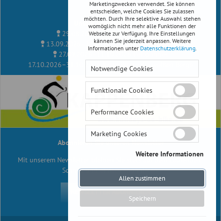
Marketingzwecken verwendet. Sie können
Facebook
entscheiden, welche Cookies Sie zulassen
möchten. Durch Ihre selektive Auswahl stehen
Unsere Radreise Termine
womöglich nicht mehr alle Funktionen der
29.08.2026–12.09.2026
Albanien
Webseite zur Verfügung. Ihre Einstellungen
kännen Sie jederzeit anpassen. Weitere
13.09.2026–27.09.2026
Kythira, Peloponnes
Informationen unter
Datenschutzerklärung
.
27.09.2026–11.10.2026
Peloponnes
17.10.2026–31.10.2026
Kreta West - die weißen Berge
Notwendige Cookies
Funktionale Cookies
Performance Cookies
Marketing Cookies
Abonnieren Sie unseren
Newsletter
Weitere Informationen
Mit unserem Newsletter bleiben Sie stets auf dem Laufenden.
Schnell und einfach abonnieren.
Notwendige Cookies
Allen zustimmen
Diese Cookies sind für die einwandfreie Funktion
NEWSLETTER ABONNIEREN
der Webseite erforderlich. Daher können diese
Speichern
nicht deaktiviert werden. Notwendige Cookies
werden ausschließlich vom Betreiber der
Webseite verwendet.