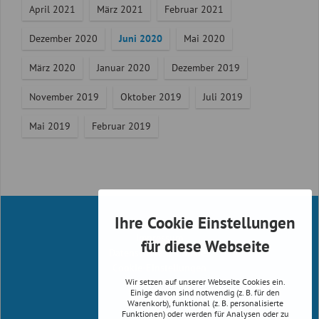
April 2021
März 2021
Februar 2021
Dezember 2020
Juni 2020
Mai 2020
März 2020
Januar 2020
Dezember 2019
November 2019
Oktober 2019
Juli 2019
Mai 2019
Februar 2019
Ihre Cookie Einstellungen
Infos
Impressum
für diese Webseite
Datenschutz & Cookies
Cookie-Einstellungen
Wir setzen auf unserer Webseite Cookies ein.
Reiserichtlinien
Einige davon sind notwendig (z. B. für den
AGB
Warenkorb), funktional (z. B. personalisierte
Newsletter
Funktionen) oder werden für Analysen oder zu