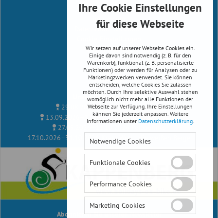
Ihre Cookie Einstellungen
Infos
Impressum
für diese Webseite
Datenschutz & Cookies
Cookie-Einstellungen
Wir setzen auf unserer Webseite Cookies ein.
Reiserichtlinien
Einige davon sind notwendig (z. B. für den
AGB
Warenkorb), funktional (z. B. personalisierte
Newsletter
Funktionen) oder werden für Analysen oder zu
Marketingzwecken verwendet. Sie können
Facebook
entscheiden, welche Cookies Sie zulassen
möchten. Durch Ihre selektive Auswahl stehen
Unsere Radreise Termine
womöglich nicht mehr alle Funktionen der
29.08.2026–12.09.2026
Albanien
Webseite zur Verfügung. Ihre Einstellungen
kännen Sie jederzeit anpassen. Weitere
13.09.2026–27.09.2026
Kythira, Peloponnes
Informationen unter
Datenschutzerklärung
.
27.09.2026–11.10.2026
Peloponnes
17.10.2026–31.10.2026
Kreta West - die weißen Berge
Notwendige Cookies
Funktionale Cookies
Performance Cookies
Marketing Cookies
Abonnieren Sie unseren
Newsletter